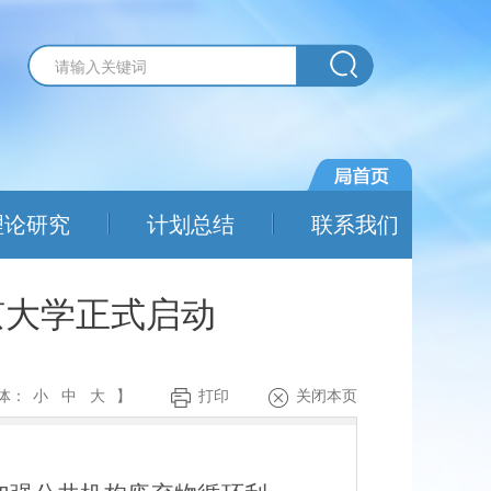
理论研究
计划总结
联系我们
京大学正式启动
体：
小
中
大
】
打印
关闭本页