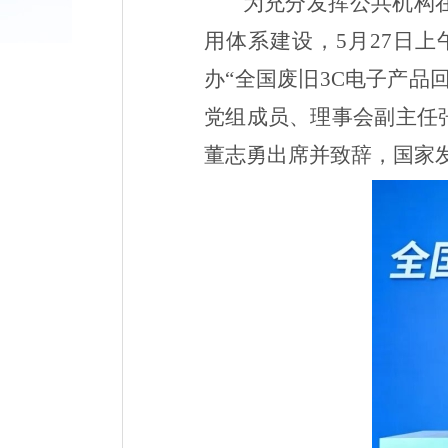
为充分发挥公共机构
用体系建设，
5
月
27
日上
办
“
全国废旧
3C
电子产品
党组成员、理事会副主任
董志勇出席并致辞，国家