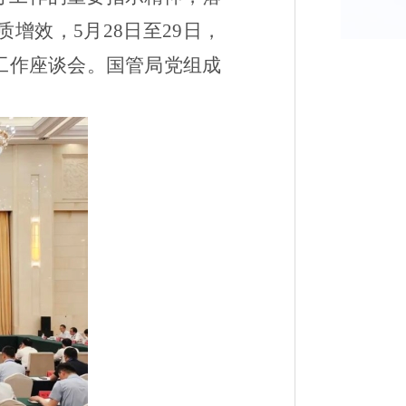
质增效，
5
月
28
日至
29
日，
工作座谈会。国管局党组成
。