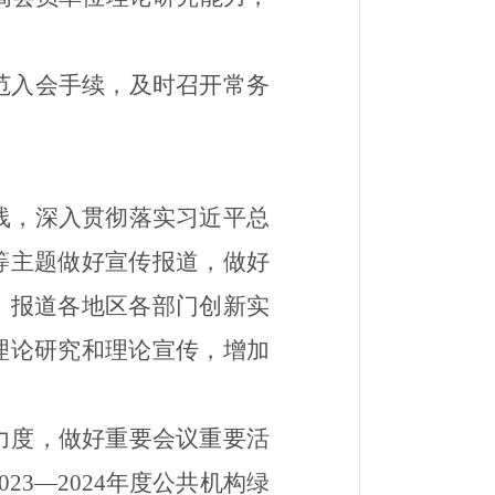
范入会手续，及时
召开常务
线，深入贯彻落实习近平总
等主题
做好宣传
报道
，
做好
目，报道各地区各部门创新实
理论研究和理论宣传
，增加
力度
，
做好重要会议重要活
023
—
2024
年度公共机构绿