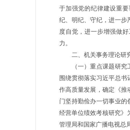
于
加强党的纪律建设重要
纪、明纪、守纪，进一步
度自觉，进一步增强做好
力。
二、机关
事务
理论
研
（一）重点课题研究
围绕
贯彻落实习近平总书
作高质量发展
，确定
《
推
门坚持勤俭办一切事业的
经营单位绩效考核研究
》
管理局
和
国家广播电视总