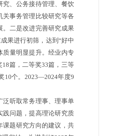
研究、公务接待管理、餐饮
机关事务管理比较研究等各
展。
二
是改进完善研究成果
成果进行初筛，达到“
好
中
体质量明显提升。经业内专
奖
18
篇，二等奖
33
篇，三等
奖
10
个。
2023
—
2024
年度
9
广泛听取常务理事、理事
单
实践问题，提高理论研究质
年课题研究方向的建议，共