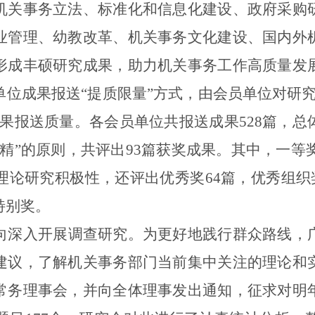
机关事务立法、标准化和信息化建设、政府采购
业管理、幼教改革、机关事务文化建设、国
内
外
形成
丰硕
研究成果，助力机关事务工作高质量发
单位成果报送
“
提质限量
”
方式，由会员单位对研究
成果报送质量。各会员单位共报送成果
528
篇，总
精”的原则，
共评出
93
篇获奖成果。其中，一等
理论研究积极性，还评出优秀奖
64
篇，优秀组织
特别奖。
向深入开展调查研究。
为更好地践行群众路线，
建议，了解机关事务部门当前
集中关注
的理论和
常务理事会，并向全体理事发出通知，征求对明