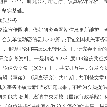
题目
177
个。
研究会对此
进行了
认真
统计分析
、
下坚实基础
。
优质服务
交流宣传园地。
做好研究会网站信息更新维护。
、会员单位动态
信息
共
200
篇，打造全国机关事务
库，
推动理论和实践成果转化应用
，研究会平台
研究参考资料。
一是精选
2023
年度
11
9
篇获奖征
理论建设文集（
2024
）》，
共
63.1
万字，
分发会
编辑《荐读》《调查研究》共
12
期，
共刊登文章
1
机关事务
系统
最新理论研究成果，不断为会员提
研究能力培训。
邀
请
中央党校（国家行政学院）
会员单位
讲授
“课题怎么做 论文怎么写”
讲座，提