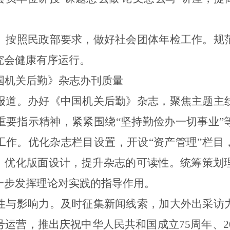
。
按照民政部要求，做好社会团体年检工作。规
究会健康有序运行。
国机关后勤》杂志办刊质量
报道。
办好《中国机关后勤》杂志，
聚焦主题主
重要指示精神，
紧紧围绕“坚持勤俭办一切事业”
工作
。
优化杂志栏目设置
，
开设“资产管理”栏
目，优化版面设计，提升杂志的可读性。统筹策划
一步发挥理论对实践的指导作用。
性与影响力。
及时征集新闻线索，加大外出采访
号运营
，
推出庆祝中华人民共和国成立
75
周年
、
2