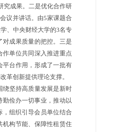
研究成果。
二是
优化合作研
席会议并讲话。由
5
家课题合
大学、中央财经大学的
3
名专
了对成果质量的把控
。
三是
合作单位共同深入推进重点
会平台作用，
形成
了一批
有
作改革创新提供理论支撑。
围绕坚持高质量发展是新时
持勤俭办一切事业，推动以
标，组织引导会员单位结合
共机构节能、保障性租赁住