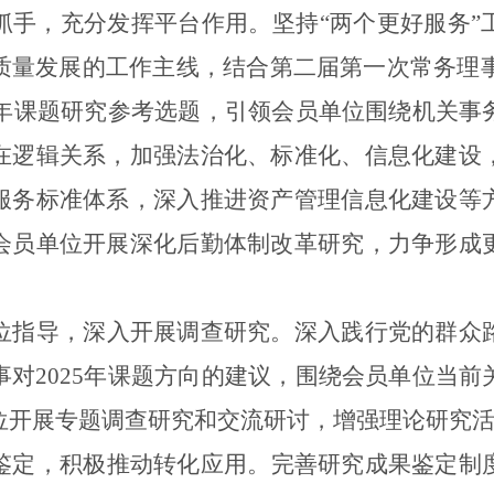
抓手，充分发挥平台作用。
坚持
“两个
更好服务
”
质量发展
的工作主线
，
结合
第二届第一次常务理
年课题研究参考选题，
引
领
会员单位
围绕机关事
在逻辑关系，加强法治化、标准化、信息化建设
服务标准体系，深入推进资产管理信息化建设等
会员单位开展深化后勤体制改革研究，力争
形成
位指导，深入开展调查研究。
深入践行党的群众
事对
2025
年课题方向的建议，
围绕
会员单位当前
位开展专题调查研究和交流研讨，
增强理论研究
鉴定
，积极
推
动转化
应用
。
完善
研究成果
鉴定制