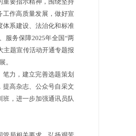
的重要指示精神，围绕坚持
务工作高质量发展，做好宣
度体系建设、法治化和标准
、服务保障
2025
年全国
“
两
大主题宣传活动开通专题报
展
。
、笔力，
建立完善选题策划
，提高杂志、公众号自采文
训班，
进一步
加强通讯员队
国管
局相关要求，弘扬艰苦