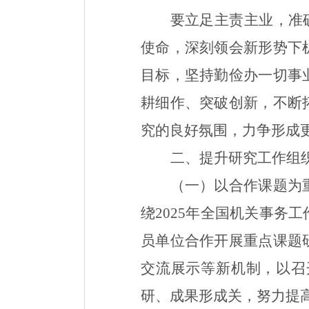
要
立足主责主业，准
使命，
深刻领会新
形势下
目标，坚持勤俭办一切事
耕细作、突破创新，不断
究的良好氛围
，力争形成
二、
提升研究工作组
（
一
）以合作课题为
绕
2025
年全国机关事务工
员单位合作开展重点课题
交流展示等新机制
，
以召
研、成果形成关
，努力提