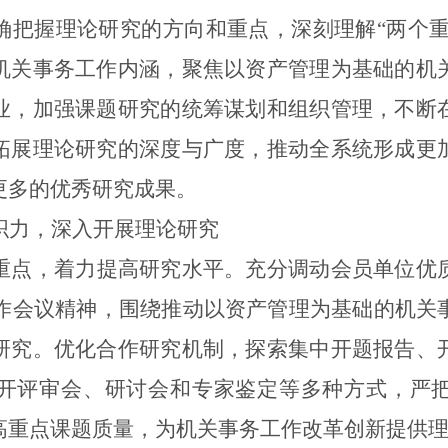
确把握理论研究的方向和重点，深刻理解“两个重
机关事务
工作
内涵，
聚焦以资产管理为基础的机
业，
加强课题研究的统筹谋划和组织管理
，不断
拓展理论研究的深度与广度，
推动全系统形成更
更多的优秀研究成果
。
织力，深入
开展理论研究
重点，着力提高研究水平。
充分调动会员单位优
作会议精神，围绕推动以资产管理为基础的机关
研究。优化合作研究机制，探索集中开题报告、
开评审会、研讨会
和
专家鉴定等多种
方
式，
严
高
重点
课题质量，为机关事务工作改革创新提供