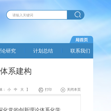
理论研究
计划总结
联系我们
体系建构
体：
小
中
大
】
打印
关闭本页
深化党的创新理论体系化学