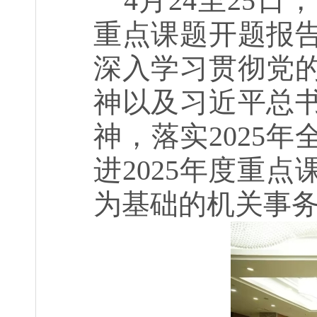
4
月
24
至
25
日，
重点课题开题报
深入学习贯彻党
神以及习近平总
神，落实
2025
年
进
2025
年度重点
为基础的机关事