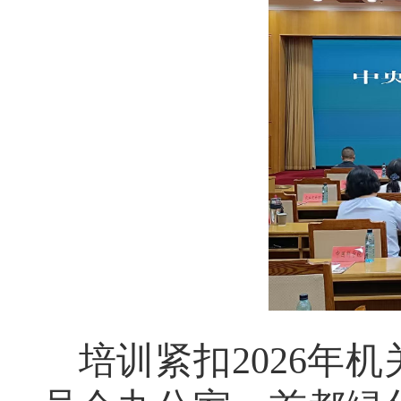
培训紧扣
2026
年
机