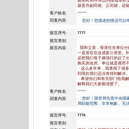
购买时90平米以内按成本价
级晋升副司级、正司级，还
客户姓名:
******
回复内容:
您好！您描述的情况可以申
留言序号:
7777
留言类别:
我和父亲，母亲住在单位分配
留言内容:
一直居住在这成套公房里。
还把我们母子俩强行的赶了
购买房改房。单位就是视而
这么多年来，我查阅了很多
到现在我们还没有得到解决
希望你们和有关部门给我解
解释我们大家都清楚了。
客户姓名:
******
您好！国管局负责中央国家
回复内容:
局职能范围，非常抱歉，无
留言序号:
7776
留言类别: