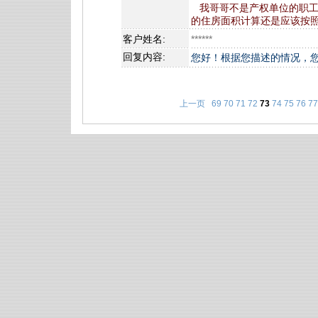
我哥哥不是产权单位的职工
的住房面积计算还是应该按
客户姓名:
******
回复内容:
您好！根据您描述的情况，
上一页
69
70
71
72
73
74
75
76
77