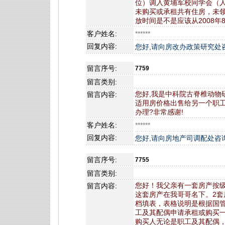
位）调入黄埔军校同学会（
未购买或承租共有住房，未
放时间是不是应该从2008
客户姓名:
******
回复内容:
您好,请向房改办政策研究处咨询,
留言序号:
7759
留言类别:
您好,我是中科院古脊椎动物
留言内容:
适用房价格出售给另一个职工
办理?非常感谢!
客户姓名:
******
回复内容:
您好,请向房地产司调配处咨询,电
留言序号:
7755
留言类别:
您好！我父亲有一套房产按
留言内容:
这套房产在我哥哥名下。2
档填表，表格说明是根据国管局
工及其配偶申请承租或购买
购买人无论是职工及其配偶