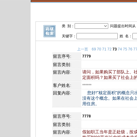
类 别：
问题提出时间从
关键字：
姓 名：
上一页
69
70
71
72
73
74
75
76
7
留言序号:
7779
留言类别:
请问，如果购买了部队上、
留言内容:
定面积吗？如果买了社会上
客户姓名:
******
您好!"核定面积"的概念只
回复内容:
没有这个概念。如果在社会
用住房。
留言序号:
7778
留言类别:
假如职工当年是正处级，按成
留言内容: