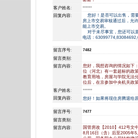
客户姓名:
******
您好！是否可以出售，需要
回复内容:
房上市交易审核通过后，允
能上市交易。
对于未尽事宜，您还可以直
电话：63099774,83084692
留言序号:
7482
留言类别:
您好，我想咨询的情况如下：
留言内容:
位（河北）有一套超标的政
教育用地，房屋与学院无法
位后，在京参加中央机关政
客户姓名:
******
回复内容:
您好！如果将现住房腾退给
留言序号:
7477
留言类别:
国管房改【2010】412号
留言内容:
8月16日（含）后至2005