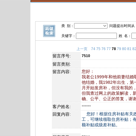
类 别：
问题提出时间从
关键字：
姓 名：
上一页
74
75
76
77
78
79
80
81
8
留言序号:
7510
留言类别:
您好：
留言内容:
我老公1999年和他前妻结婚
他结婚，我1982年出生，
月开始发房补，但没有我的
但我查过网上的政策解读，
确、公平、公正的答复，谢
客户姓名:
******
您好！根据住房补贴有关政
回复内容:
工，可继续领取住房补贴；
额补贴或级差补贴。