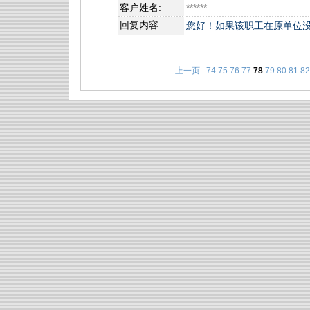
客户姓名:
******
回复内容:
您好！如果该职工在原单位
上一页
74
75
76
77
78
79
80
81
82