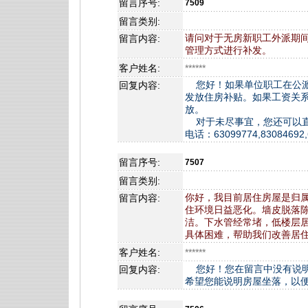
留言序号:
7509
留言类别:
请问对于无房新职工外派期
留言内容:
管理方式进行补发。
客户姓名:
******
您好！如果单位职工在公派
回复内容:
发放住房补贴。如果工资关
放。
对于未尽事宜，您还可以直
电话：63099774,83084692
留言序号:
7507
留言类别:
你好，我目前居住房屋是归属
留言内容:
住环境日益恶化。墙皮脱落
洁。下水管经常堵，低楼层
具体困难，帮助我们改善居
客户姓名:
******
您好！您在留言中没有说明
回复内容:
希望您能说明房屋坐落，以