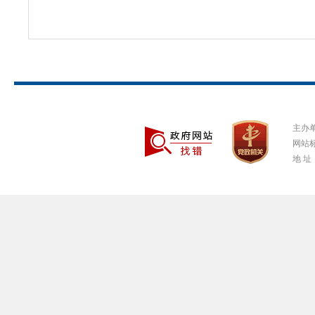
主办
网站标
地 址