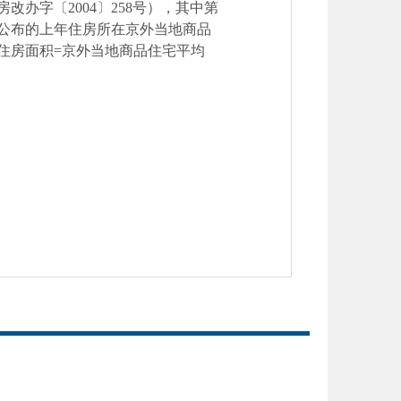
房改办字〔
2004
〕
258
号），其中第
公布的上年住房所在京外当地商品
住房面积
=
京外当地商品住宅平均