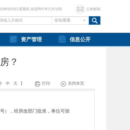
2026年8月6日 星期四 农历丙午年六月廿四
公务邮箱
全站搜索
资产管理
信息公开
房？
小
中
大
】
打印
关闭本页
号），经房改部门批准，单位可按