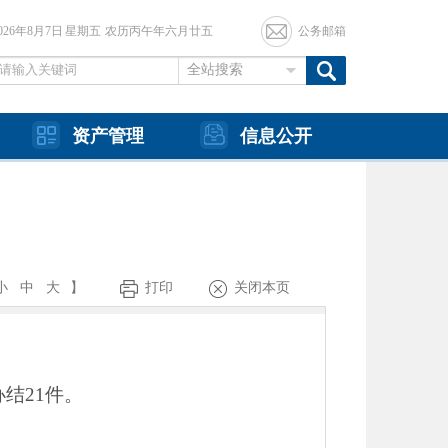
2026年8月7日 星期五 农历丙午年六月廿五
公务邮箱
全站搜索
资产管理
信息公开
小
中
大
】
打印
关闭本页
结21件。