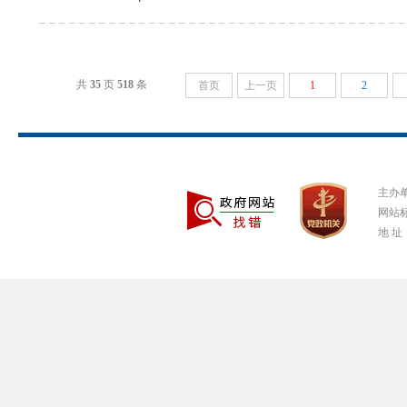
共
35
页
518
条
首页
上一页
1
2
主办
网站标
地 址