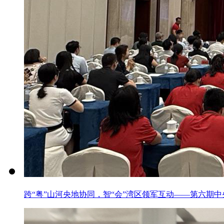
跨“粤”山河央地协同，智“会”湾区领军互动——第六期中央